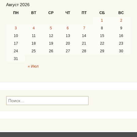
Август 2026
ПН
ВТ
СР
ЧТ
ПТ
СБ
ВС
1
2
3
4
5
6
7
8
9
10
11
12
13
14
15
16
17
18
19
20
21
22
23
24
25
26
27
28
29
30
31
« Июл
Н
а
й
т
и
: