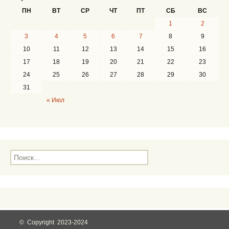
ПН
ВТ
СР
ЧТ
ПТ
СБ
ВС
1
2
3
4
5
6
7
8
9
10
11
12
13
14
15
16
17
18
19
20
21
22
23
24
25
26
27
28
29
30
31
« Июл
Н
а
й
т
и
:
© Copyright 2023-2024