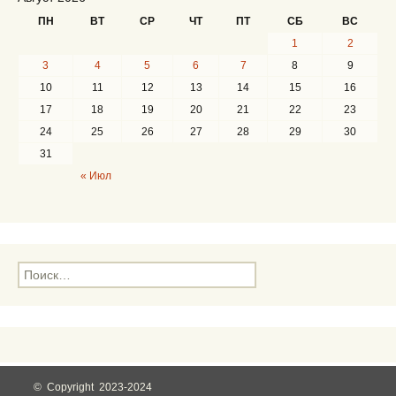
ПН
ВТ
СР
ЧТ
ПТ
СБ
ВС
1
2
3
4
5
6
7
8
9
10
11
12
13
14
15
16
17
18
19
20
21
22
23
24
25
26
27
28
29
30
31
« Июл
Н
а
й
т
и
:
© Copyright 2023-2024