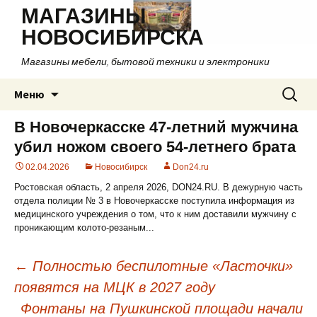
МАГАЗИНЫ
НОВОСИБИРСКА
Магазины мебели, бытовой техники и электроники
Перейти
Найти:
Меню
к
содержимому
В Новочеркасске 47-летний мужчина
убил ножом своего 54-летнего брата
02.04.2026
Новосибирск
Don24.ru
Ростовская область, 2 апреля 2026, DON24.RU. В дежурную часть
отдела полиции № 3 в Новочеркасске поступила информация из
медицинского учреждения о том, что к ним доставили мужчину с
проникающим колото-резаным...
←
Полностью беспилотные «Ласточки»
появятся на МЦК в 2027 году
Навигация
Фонтаны на Пушкинской площади начали
по