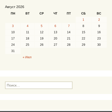
Август 2026
ПН
ВТ
СР
ЧТ
ПТ
СБ
ВС
1
2
3
4
5
6
7
8
9
10
11
12
13
14
15
16
17
18
19
20
21
22
23
24
25
26
27
28
29
30
31
« Июл
Н
а
й
т
и
: