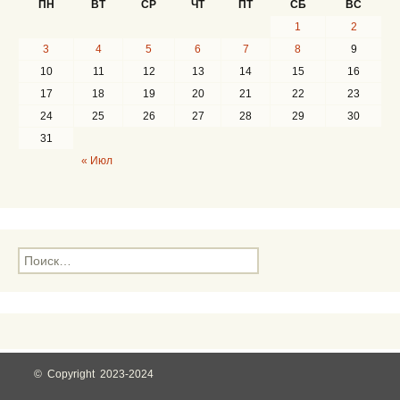
ПН
ВТ
СР
ЧТ
ПТ
СБ
ВС
1
2
3
4
5
6
7
8
9
10
11
12
13
14
15
16
17
18
19
20
21
22
23
24
25
26
27
28
29
30
31
« Июл
Н
а
й
т
и
:
© Copyright 2023-2024