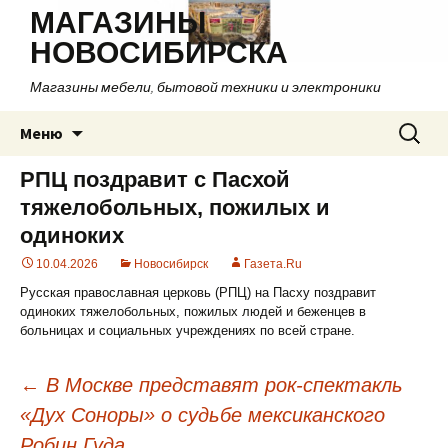
МАГАЗИНЫ
НОВОСИБИРСКА
Магазины мебели, бытовой техники и электроники
Перейти
Найти:
Меню
к
содержимому
РПЦ поздравит с Пасхой
тяжелобольных, пожилых и
одиноких
10.04.2026
Новосибирск
Газета.Ru
Русская православная церковь (РПЦ) на Пасху поздравит
одиноких тяжелобольных, пожилых людей и беженцев в
больницах и социальных учреждениях по всей стране.
←
В Москве представят рок-спектакль
«Дух Соноры» о судьбе мексиканского
Навигация
Робин Гуда