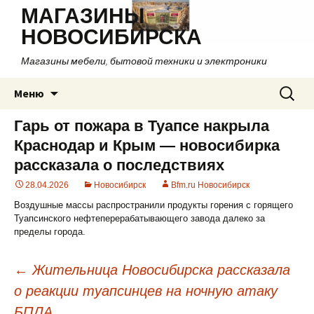
МАГАЗИНЫ
НОВОСИБИРСКА
Магазины мебели, бытовой техники и электроники
Перейти
Найти:
Меню
к
содержимому
Гарь от пожара в Туапсе накрыла
Краснодар и Крым — новосибирка
рассказала о последствиях
28.04.2026
Новосибирск
Bfm.ru Новосибирск
Воздушные массы распространили продукты горения с горящего
Туапсинского нефтеперерабатывающего завода далеко за
пределы города.
←
Жительница Новосибирска рассказала
о реакции туапсинцев на ночную атаку
Навигация
БПЛА