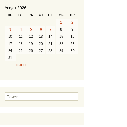
Август 2026
ПН
ВТ
СР
ЧТ
ПТ
СБ
ВС
1
2
3
4
5
6
7
8
9
10
11
12
13
14
15
16
17
18
19
20
21
22
23
24
25
26
27
28
29
30
31
« Июл
Н
а
й
т
и
: