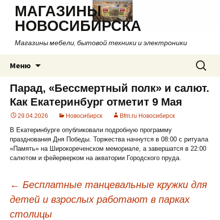
МАГАЗИНЫ
НОВОСИБИРСКА
Магазины мебели, бытовой техники и электроники
Перейти
Найти:
Меню
к
содержимому
Парад, «Бессмертный полк» и салют.
Как Екатеринбург отметит 9 Мая
29.04.2026
Новосибирск
Bfm.ru Новосибирск
В Екатеринбурге опубликовали подробную программу
празднования Дня Победы. Торжества начнутся в 08:00 с ритуала
«Память» на Широкореченском мемориале, а завершатся в 22:00
салютом и фейерверком на акватории Городского пруда.
←
Бесплатные танцевальные кружки для
детей и взрослых работают в парках
Навигация
столицы
по