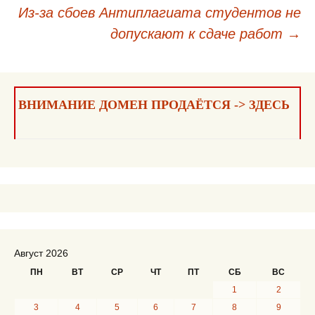
Из-за сбоев Антиплагиата студентов не
записям
допускают к сдаче работ
→
ВНИМАНИЕ ДОМЕН ПРОДАЁТСЯ -> ЗДЕСЬ
Август 2026
ПН
ВТ
СР
ЧТ
ПТ
СБ
ВС
1
2
3
4
5
6
7
8
9