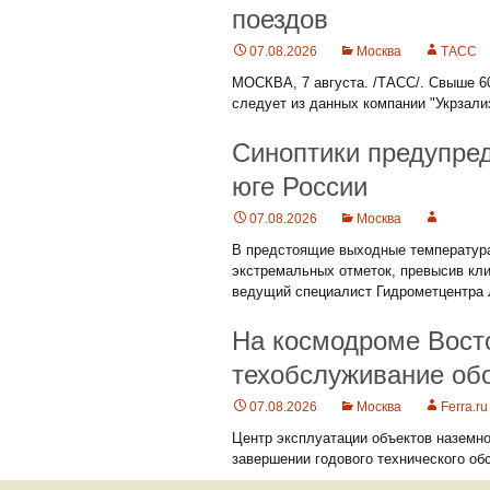
поездов
07.08.2026
Москва
ТАСС
МОСКВА, 7 августа. /ТАСС/. Свыше 6
следует из данных компании "Укрзализ
Синоптики предупре
юге России
07.08.2026
Москва
В предстоящие выходные температура
экстремальных отметок, превысив кли
ведущий специалист Гидрометцентра
На космодроме Вост
техобслуживание об
07.08.2026
Москва
Ferra.ru
Центр эксплуатации объектов наземн
завершении годового технического о