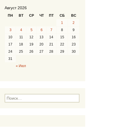
Август 2026
ПН
ВТ
СР
ЧТ
ПТ
СБ
ВС
1
2
3
4
5
6
7
8
9
10
11
12
13
14
15
16
17
18
19
20
21
22
23
24
25
26
27
28
29
30
31
« Июл
Н
а
й
т
и
: