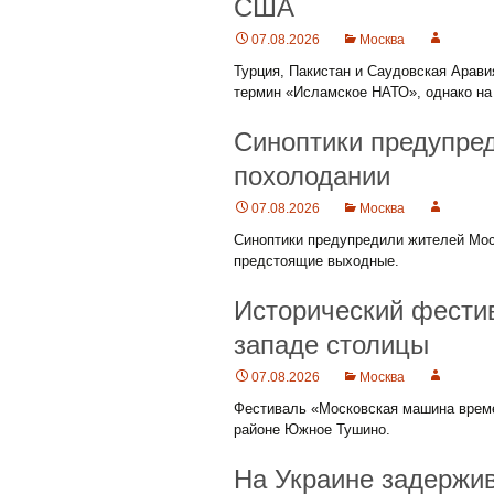
США
07.08.2026
Москва
Турция, Пакистан и Саудовская Арави
термин «Исламское НАТО», однако на
Синоптики предупред
похолодании
07.08.2026
Москва
Синоптики предупредили жителей Моск
предстоящие выходные.
Исторический фестив
западе столицы
07.08.2026
Москва
Фестиваль «Московская машина време
районе Южное Тушино.
На Украине задержи