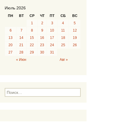
Июль 2026
ПН
ВТ
СР
ЧТ
ПТ
СБ
ВС
1
2
3
4
5
6
7
8
9
10
11
12
13
14
15
16
17
18
19
20
21
22
23
24
25
26
27
28
29
30
31
« Июн
Авг »
Н
а
й
т
и
: