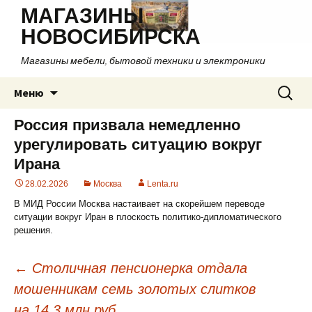
МАГАЗИНЫ
НОВОСИБИРСКА
Магазины мебели, бытовой техники и электроники
Перейти
Найти:
Меню
к
содержимому
Россия призвала немедленно
урегулировать ситуацию вокруг
Ирана
28.02.2026
Москва
Lenta.ru
В МИД России Москва настаивает на скорейшем переводе
ситуации вокруг Иран в плоскость политико-дипломатического
решения.
←
Столичная пенсионерка отдала
мошенникам семь золотых слитков
Навигация
на 14,3 млн руб.