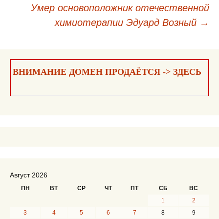
Умер основоположник отечественной
по
химиотерапии Эдуард Возный
→
записям
ВНИМАНИЕ ДОМЕН ПРОДАЁТСЯ -> ЗДЕСЬ
Август 2026
ПН
ВТ
СР
ЧТ
ПТ
СБ
ВС
1
2
3
4
5
6
7
8
9