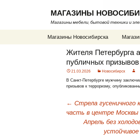
МАГАЗИНЫ НОВОСИБИ
Магазины мебели, бытовой техники и эл
Перейти
Магазины Новосибирска
Магази
к
содержимому
Жителя Петербурга а
публичных призывов
21.03.2026
Новосибирск
В Санкт-Петербурге мужчину заключи
призывов к терроризму, опубликованны
←
Стрела гусеничного к
часть в центре Москвы 
Навигация
Апрель без холодо
по
устойчивое
записям