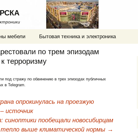
РСКА
ектроники
ны мебели
Бытовая техника и электроника
рестовали по трем эпизодам
 к терроризму
ли под стражу по обвинению в трех эпизодах публичных
х в Telegram.
рана опрокинулась на проезжую
– источник
в: синоптики пообещали новосибирцам
 тепло выше климатической нормы
→