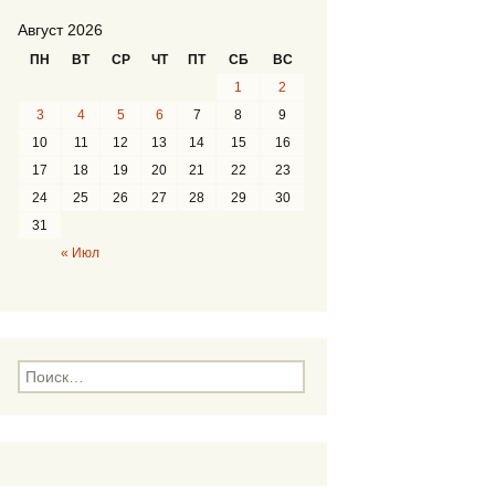
Август 2026
ПН
ВТ
СР
ЧТ
ПТ
СБ
ВС
1
2
3
4
5
6
7
8
9
10
11
12
13
14
15
16
17
18
19
20
21
22
23
24
25
26
27
28
29
30
31
« Июл
Н
а
й
т
и
: