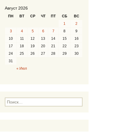
Август 2026
ПН
ВТ
СР
ЧТ
ПТ
СБ
ВС
1
2
3
4
5
6
7
8
9
10
11
12
13
14
15
16
17
18
19
20
21
22
23
24
25
26
27
28
29
30
31
« Июл
Н
а
й
т
и
: