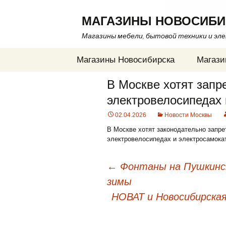
МАГАЗИНЫ НОВОСИБИ
Магазины мебели, бытовой техники и эл
Перейти
Магазины Новосибирска
Магази
к
содержимому
В Москве хотят запр
электровелосипедах 
02.04.2026
Новости Москвы
В Москве хотят законодательно запре
электровелосипедах и электросамока
←
Фонтаны на Пушкинск
зимы
Навигация
НОВАТ и Новосибирска
по
записям