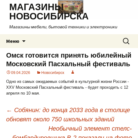
МАГАЗИНЫ
НОВОСИБИРСКА
Магазины мебели, бытовой техники и электроники
Перейти
Найти:
Меню
к
содержимому
Омск готовится принять юбилейный
Московский Пасхальный фестиваль
09.04.2026
Новосибирск
Одно из самых ожидаемых событий в культурной жизни России -
XXV Московский Пасхальный фестиваль - будет проходить с 12
апреля по 10 мая.
←
Собянин: до конца 2033 года в столице
обновят около 750 школьных зданий
Навигация
Необычный элемент стелс-
по
бомбардировщика B-2 показали на фото