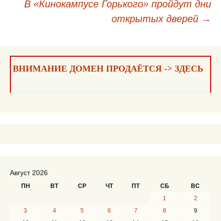
В «Кинокампусе Горького» пройдут дни
записям
открытых дверей
→
ВНИМАНИЕ ДОМЕН ПРОДАЁТСЯ -> ЗДЕСЬ
Август 2026
ПН
ВТ
СР
ЧТ
ПТ
СБ
ВС
1
2
3
4
5
6
7
8
9