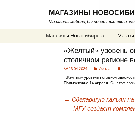
МАГАЗИНЫ НОВОСИБИ
Магазины мебели, бытовой техники и эл
Перейти
Магазины Новосибирска
Магази
к
содержимому
«Желтый» уровень оп
столичном регионе в
13.04.2026
Москва
«Желтый» уровень погодной опасности
Подмосковье 14 апреля. Об этом соо
←
Сделавшую кальян на 
МГУ создаст комплек
Навигация
по
записям