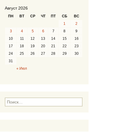
Август 2026
ПН
ВТ
СР
ЧТ
ПТ
СБ
ВС
1
2
3
4
5
6
7
8
9
10
11
12
13
14
15
16
17
18
19
20
21
22
23
24
25
26
27
28
29
30
31
« Июл
Н
а
й
т
и
: