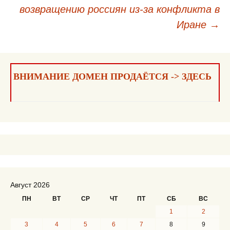
возвращению россиян из-за конфликта в
записям
Иране
→
ВНИМАНИЕ ДОМЕН ПРОДАЁТСЯ -> ЗДЕСЬ
Август 2026
ПН
ВТ
СР
ЧТ
ПТ
СБ
ВС
1
2
3
4
5
6
7
8
9