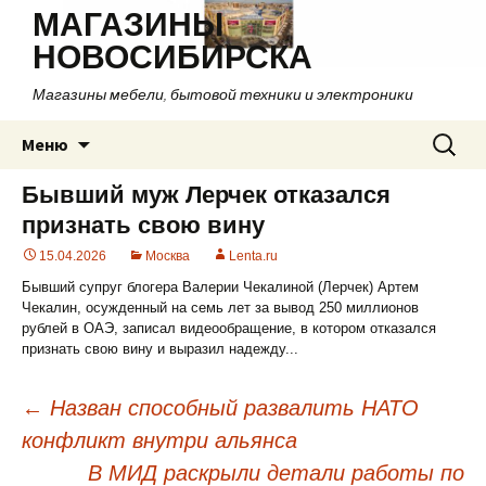
МАГАЗИНЫ
НОВОСИБИРСКА
Магазины мебели, бытовой техники и электроники
Перейти
Найти:
Меню
к
содержимому
Бывший муж Лерчек отказался
признать свою вину
15.04.2026
Москва
Lenta.ru
Бывший супруг блогера Валерии Чекалиной (Лерчек) Артем
Чекалин, осужденный на семь лет за вывод 250 миллионов
рублей в ОАЭ, записал видеообращение, в котором отказался
признать свою вину и выразил надежду...
←
Назван способный развалить НАТО
конфликт внутри альянса
Навигация
В МИД раскрыли детали работы по
по