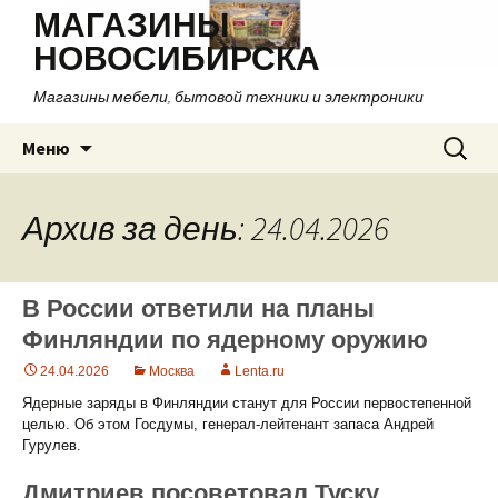
МАГАЗИНЫ
НОВОСИБИРСКА
Магазины мебели, бытовой техники и электроники
Перейти
Найти:
Меню
к
содержимому
Архив за день: 24.04.2026
В России ответили на планы
Финляндии по ядерному оружию
24.04.2026
Москва
Lenta.ru
Ядерные заряды в Финляндии станут для России первостепенной
целью. Об этом Госдумы, генерал-лейтенант запаса Андрей
Гурулев.
Дмитриев посоветовал Туску