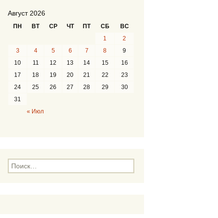
Август 2026
ПН
ВТ
СР
ЧТ
ПТ
СБ
ВС
1
2
3
4
5
6
7
8
9
10
11
12
13
14
15
16
17
18
19
20
21
22
23
24
25
26
27
28
29
30
31
« Июл
Н
а
й
т
и
: