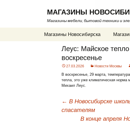
МАГАЗИНЫ НОВОСИБИ
Магазины мебели, бытовой техники и эл
Перейти
Магазины Новосибирска
Магази
к
содержимому
Леус: Майское тепло
воскресенье
27.03.2026
Новости Москвы
В воскресенье, 29 марта, температура
тепла, это уже климатическая норма 
Михаил Леус.
←
В Новосибирске школь
спасателям
Навигация
В конце апреля 
по
записям