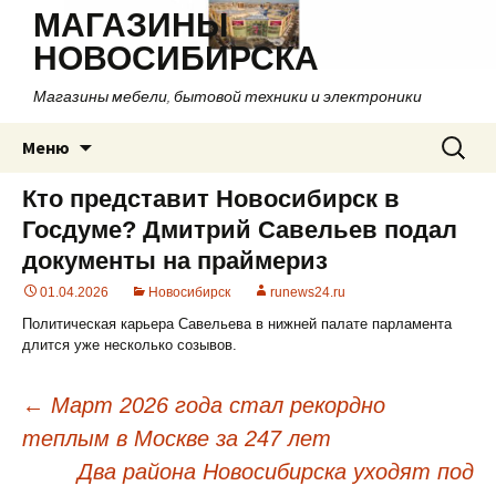
МАГАЗИНЫ
НОВОСИБИРСКА
Магазины мебели, бытовой техники и электроники
Перейти
Найти:
Меню
к
содержимому
Кто представит Новосибирск в
Госдуме? Дмитрий Савельев подал
документы на праймериз
01.04.2026
Новосибирск
runews24.ru
Политическая карьера Савельева в нижней палате парламента
длится уже несколько созывов.
←
Март 2026 года стал рекордно
теплым в Москве за 247 лет
Навигация
Два района Новосибирска уходят под
по