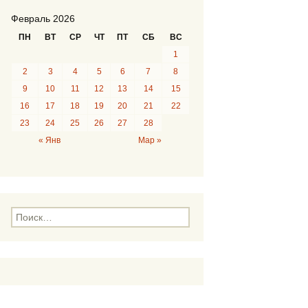
Февраль 2026
ПН
ВТ
СР
ЧТ
ПТ
СБ
ВС
1
2
3
4
5
6
7
8
9
10
11
12
13
14
15
16
17
18
19
20
21
22
23
24
25
26
27
28
« Янв
Мар »
Н
а
й
т
и
: