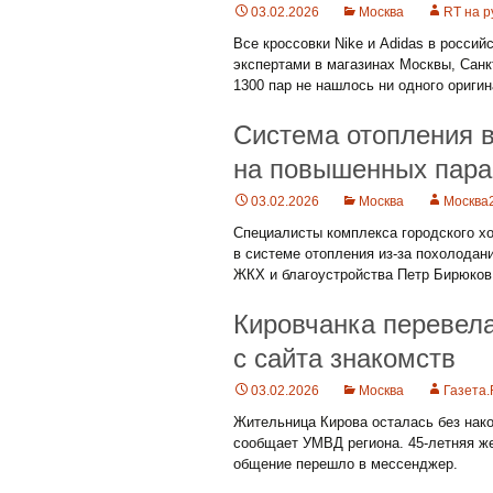
03.02.2026
Москва
RT на р
Все кроссовки Nike и Adidas в росси
экспертами в магазинах Москвы, Санк
1300 пар не нашлось ни одного оригин
Система отопления в
на повышенных пара
03.02.2026
Москва
Москва
Специалисты комплекса городского 
в системе отопления из-за похолодан
ЖКХ и благоустройства Петр Бирюков
Кировчанка перевела
с сайта знакомств
03.02.2026
Москва
Газета
Жительница Кирова осталась без нако
сообщает УМВД региона. 45-летняя же
общение перешло в мессенджер.