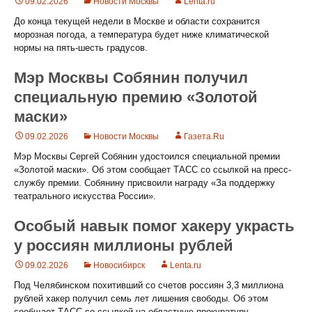
09.02.2026
Новости Москвы
Lenta.ru
До конца текущей недели в Москве и области сохранится
морозная погода, а температура будет ниже климатической
нормы на пять-шесть градусов.
Мэр Москвы Собянин получил
специальную премию «Золотой
маски»
09.02.2026
Новости Москвы
Газета.Ru
Мэр Москвы Сергей Собянин удостоился специальной премии
«Золотой маски». Об этом сообщает ТАСС со ссылкой на пресс-
службу премии. Собянину присвоили награду «За поддержку
театрального искусства России».
Особый навык помог хакеру украсть
у россиян миллионы рублей
09.02.2026
Новосибирск
Lenta.ru
Под Челябинском похитивший со счетов россиян 3,3 миллиона
рублей хакер получил семь лет лишения свободы. Об этом
сообщает ТАСС со ссылкой на областную прокуратуру.