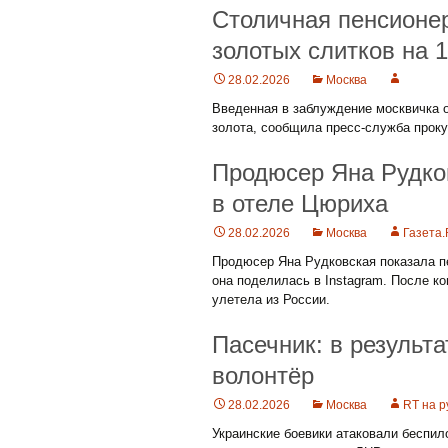
Столичная пенсионе
золотых слитков на 1
28.02.2026
Москва
Введенная в заблуждение москвичка 
золота, сообщила пресс-служба прок
Продюсер Яна Рудко
в отеле Цюриха
28.02.2026
Москва
Газета
Продюсер Яна Рудковская показала п
она поделилась в Instagram. После к
улетела из России.
Пасечник: в результ
волонтёр
28.02.2026
Москва
RT на р
Украинские боевики атаковали беспи