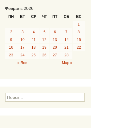
Февраль 2026
ПН
ВТ
СР
ЧТ
ПТ
СБ
ВС
1
2
3
4
5
6
7
8
9
10
11
12
13
14
15
16
17
18
19
20
21
22
23
24
25
26
27
28
« Янв
Мар »
Н
а
й
т
и
: