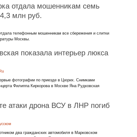
рка отдала мошенникам семь
4,3 млн руб.
отдала телефонным мошенникам все сбережения и слитки
уратуры Москвы.
вская показала интерьер люкса
.Ru
ервые фотографии по приезде в Цюрих. Снимками
онцерта Филиппа Киркорова в Москве Яна Рудковская
ате атаки дрона ВСУ в ЛНР погиб
усском
лотником два гражданских автомобиля в Марковском