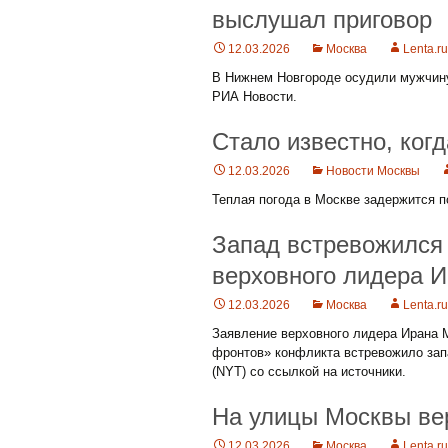
выслушал приговор
12.03.2026
Москва
Lenta.ru
В Нижнем Новгороде осудили мужчину
РИА Новости.
Стало известно, ког
12.03.2026
Новости Москвы
Теплая погода в Москве задержится п
Запад встревожился 
верховного лидера 
12.03.2026
Москва
Lenta.ru
Заявление верховного лидера Ирана 
фронтов» конфликта встревожило зап
(NYT) со ссылкой на источники.
На улицы Москвы ве
12.03.2026
Москва
Lenta.ru