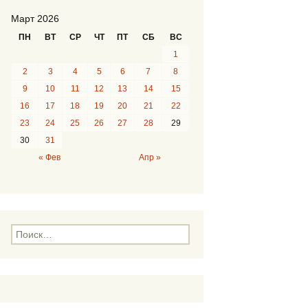
Март 2026
ПН
ВТ
СР
ЧТ
ПТ
СБ
ВС
1
2
3
4
5
6
7
8
9
10
11
12
13
14
15
16
17
18
19
20
21
22
23
24
25
26
27
28
29
30
31
« Фев
Апр »
Н
а
й
т
и
: