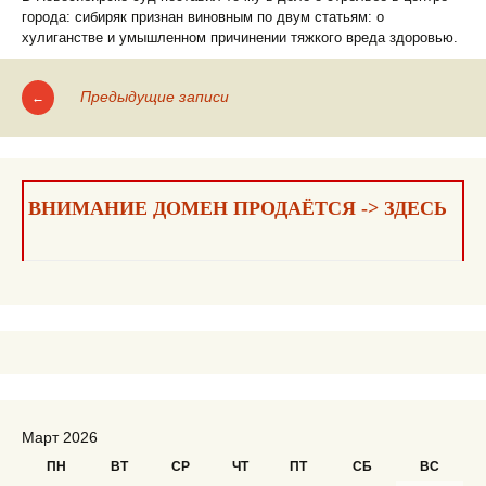
города: сибиряк признан виновным по двум статьям: о
хулиганстве и умышленном причинении тяжкого вреда здоровью.
Предыдущие записи
←
Навигация
по
записям
ВНИМАНИЕ ДОМЕН ПРОДАЁТСЯ -> ЗДЕСЬ
Март 2026
ПН
ВТ
СР
ЧТ
ПТ
СБ
ВС