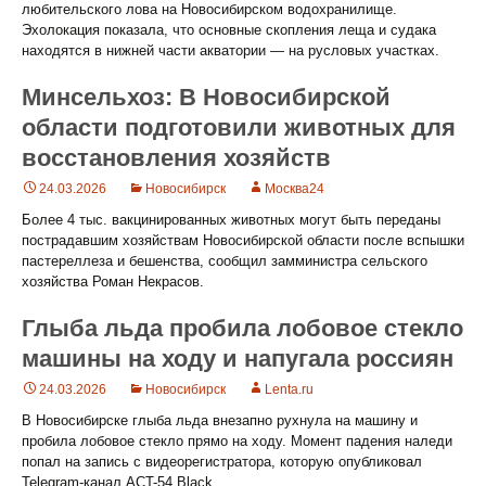
любительского лова на Новосибирском водохранилище.
Эхолокация показала, что основные скопления леща и судака
находятся в нижней части акватории — на русловых участках.
Минсельхоз: В Новосибирской
области подготовили животных для
восстановления хозяйств
24.03.2026
Новосибирск
Москва24
Более 4 тыс. вакцинированных животных могут быть переданы
пострадавшим хозяйствам Новосибирской области после вспышки
пастереллеза и бешенства, сообщил замминистра сельского
хозяйства Роман Некрасов.
Глыба льда пробила лобовое стекло
машины на ходу и напугала россиян
24.03.2026
Новосибирск
Lenta.ru
В Новосибирске глыба льда внезапно рухнула на машину и
пробила лобовое стекло прямо на ходу. Момент падения наледи
попал на запись с видеорегистратора, которую опубликовал
Telegram-канал ACT-54 Black.