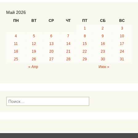
Май 2026
ПН
ВТ
СР
ЧТ
ПТ
СБ
ВС
1
2
3
4
5
6
7
8
9
10
11
12
13
14
15
16
17
18
19
20
21
22
23
24
25
26
27
28
29
30
31
« Апр
Июн »
Н
а
й
т
и
: