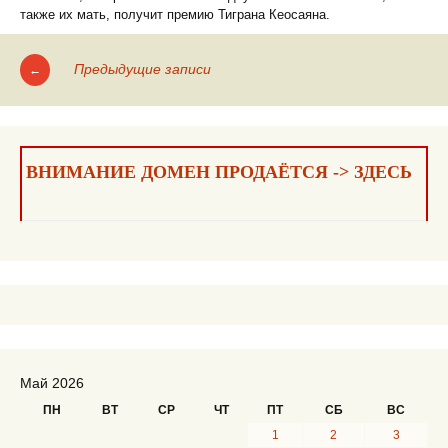
также их мать, получит премию Тиграна Кеосаяна.
Предыдущие записи
←
Навигация
по
записям
ВНИМАНИЕ ДОМЕН ПРОДАЁТСЯ -> ЗДЕСЬ
Май 2026
ПН
ВТ
СР
ЧТ
ПТ
СБ
ВС
1
2
3