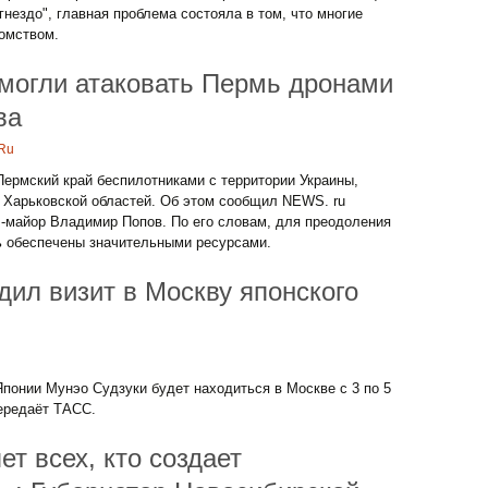
гнездо", главная проблема состояла в том, что многие
томством.
 могли атаковать Пермь дронами
ва
.Ru
Пермский край беспилотниками с территории Украины,
и Харьковской областей. Об этом сообщил NEWS. ru
л-майор Владимир Попов. По его словам, для преодоления
ь обеспечены значительными ресурсами.
ил визит в Москву японского
понии Мунэо Судзуки будет находиться в Москве с 3 по 5
ередаёт ТАСС.
т всех, кто создает