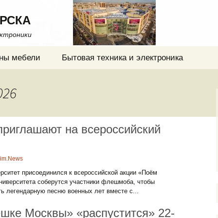
РСКА
ектроники
ны мебели
Бытовая техника и электроника
026
приглашают на всероссийский
rim.News
ситет присоединился к всероссийской акции «Поём
университета соберутся участники флешмоба, чтобы
ь легендарную песню военных лет вместе с...
шке Москвы» «распустится» 22-