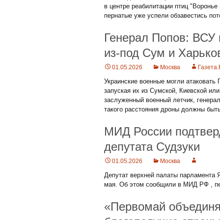
в центре реабилитации птиц "Воронье 
пернатые уже успели обзавестись по
Генерал Попов: ВСУ
из-под Сум и Харько
01.05.2026
Москва
Газета
Украинские военные могли атаковать 
запуская их из Сумской, Киевской ил
заслуженный военный летчик, генера
такого расстояния дроны должны быт
МИД России подтверд
депутата Судзуки
01.05.2026
Москва
Депутат верхней палаты парламента Я
мая. Об этом сообщили в МИД РФ , п
«Первомай объединяе