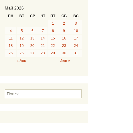
Май 2026
ПН
ВТ
СР
ЧТ
ПТ
СБ
ВС
1
2
3
4
5
6
7
8
9
10
11
12
13
14
15
16
17
18
19
20
21
22
23
24
25
26
27
28
29
30
31
« Апр
Июн »
Н
а
й
т
и
: