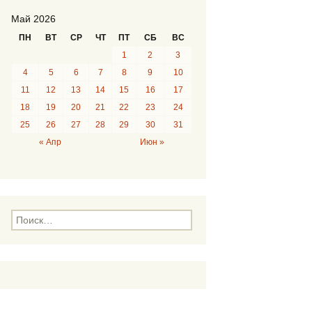
Май 2026
ПН
ВТ
СР
ЧТ
ПТ
СБ
ВС
1
2
3
4
5
6
7
8
9
10
11
12
13
14
15
16
17
18
19
20
21
22
23
24
25
26
27
28
29
30
31
« Апр
Июн »
Н
а
й
т
и
: