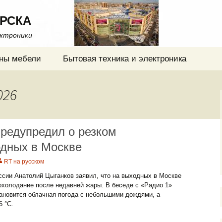
РСКА
ектроники
ны мебели
Бытовая техника и электроника
026
редупредил о резком
одных в Москве
RT на русском
ссии Анатолий Цыганков заявил, что на выходных в Москве
охолодание после недавней жары. В беседе с «Радио 1»
становится облачная погода с небольшими дождями, а
6 °C.