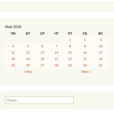
Май 2026
ПН
ВТ
СР
ЧТ
ПТ
СБ
ВС
1
2
3
4
5
6
7
8
9
10
11
12
13
14
15
16
17
18
19
20
21
22
23
24
25
26
27
28
29
30
31
« Апр
Июн »
Н
а
й