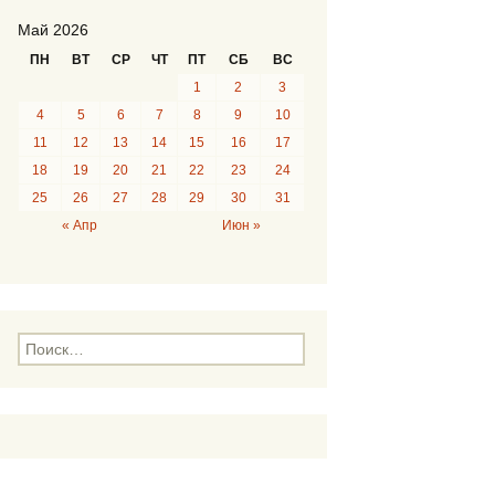
Май 2026
ПН
ВТ
СР
ЧТ
ПТ
СБ
ВС
1
2
3
4
5
6
7
8
9
10
11
12
13
14
15
16
17
18
19
20
21
22
23
24
25
26
27
28
29
30
31
« Апр
Июн »
Н
а
й
т
и
: